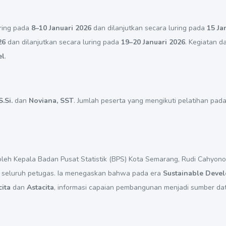
ring pada
8–10 Januari 2026
dan dilanjutkan secara luring pada
15 Ja
26
dan dilanjutkan secara luring pada
19–20 Januari 2026
. Kegiatan d
el
.
.Si.
dan
Noviana, SST
. Jumlah peserta yang mengikuti pelatihan pa
leh Kepala Badan Pusat Statistik (BPS) Kota Semarang, Rudi Cahyono.
 seluruh petugas. Ia menegaskan bahwa pada era
Sustainable Deve
ita
dan
Astacita
, informasi capaian pembangunan menjadi sumber da