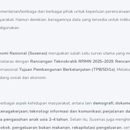
 kementerian/lembaga dan berbagai pihak untuk keperluan perencanaan,
rakat. Namun demikian, beragamnya data yang tersedia untuk indikato
digunakan.
nomi Nasional (Susenas)
merupakan salah satu survei utama yang me
 selaras dengan
Rancangan Teknokratik RPJMN 2025–2029
,
Rencan
ernasional
Tujuan Pembangunan Berkelanjutan (TPB/SDGs)
. Melal
ang sosial dan ekonomi.
rbagai aspek kehidupan masyarakat, antara lain
demografi; dokume
tenagakerjaan; teknologi informasi dan komunikasi; perjalanan d
ta pengasuhan anak usia 2–4 tahun
. Selain itu, Susenas juga meng
rokok
,
pengeluaran bukan makanan
,
rekapitulasi pengeluaran
, se