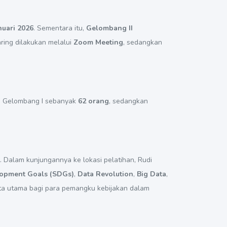
nuari 2026
. Sementara itu,
Gelombang II
aring dilakukan melalui
Zoom Meeting
, sedangkan
da Gelombang I sebanyak
62 orang
, sedangkan
 Dalam kunjungannya ke lokasi pelatihan, Rudi
lopment Goals (SDGs)
,
Data Revolution
,
Big Data
,
ta utama bagi para pemangku kebijakan dalam